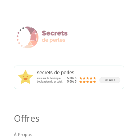
secrets-de-perles
avis sur la boutique
5.00 / 5
70 avis
évaluation du produit
5.00 / 5
Offres
À Propos