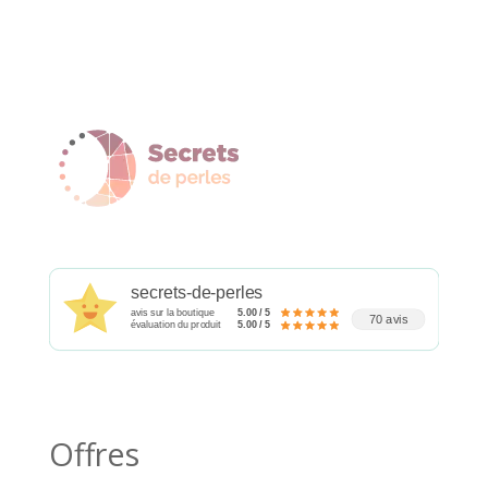
secrets-de-perles
avis sur la boutique
5.00 / 5
70 avis
évaluation du produit
5.00 / 5
Offres